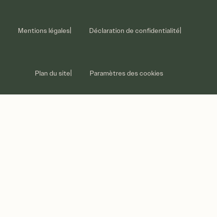
Contactez-nous
Soins des pneus
Mentions légales
Déclaration de confidentialité
Promotions
Plan du site
Paramètres des cookies