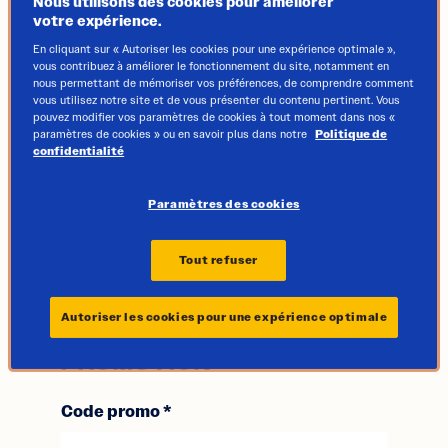
Nous utilisons des cookies pour améliorer
votre expérience.
En cliquant sur « Autoriser les cookies pour une expérience optimale »,
vous contribuez à améliorer le fonctionnement du site, notamment en
nous permettant de mémoriser vos préférences, de comprendre comment
vous utilisez notre site et de vous présenter du contenu pertinent. Vous
pouvez modifier vos paramètres de cookies à tout moment dans nos «
paramètres de cookies » ou en savoir plus dans notre
Politique de
confidentialité
Paramètres des cookies
*
Champ obligatoire
Tout refuser
Autoriser les cookies pour une expérience optimale
DÉTAILS DE LA
PROMOTION
Code promo
*