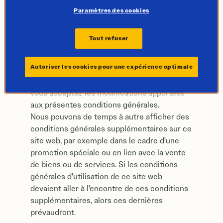
conditions, vous devez immédiatement
Paramètres des cookies
cesser d'utiliser ce site.
Nous nous réservons le droit d'apporter
Tout refuser
régulièrement des modifications aux
présentes conditions générales, qui
Autoriser les cookies pour une expérience optimale
prendront effet à la date de leur publication
sur ce site. En continuant à utiliser ce site,
vous acceptez les modifications apportées
aux présentes conditions générales.
Nous pouvons de temps à autre afficher des
conditions générales supplémentaires sur ce
site web, par exemple dans le cadre d'une
promotion spéciale ou en lien avec la vente
de biens ou de services. Si les conditions
générales d'utilisation de ce site web
devaient aller à l'encontre de ces conditions
supplémentaires, alors ces dernières
prévaudront.