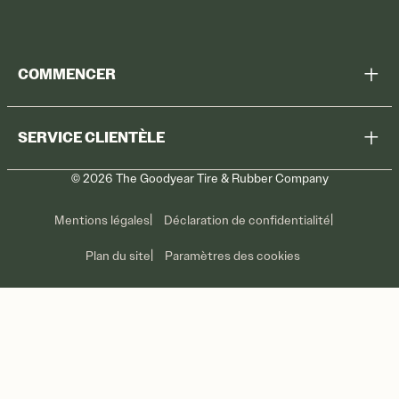
COMMENCER
Chercher tous les pneus
SERVICE CLIENTÈLE
Trouver mon magasin
©
2026
The Goodyear Tire & Rubber Company
Rappel
Contactez-nous
Soins des pneus
Mentions légales
Déclaration de confidentialité
Promotions
Plan du site
Paramètres des cookies