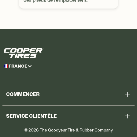
des pneus de remplacement.
FRANCE
COMMENCER
Chercher tous les pneus
SERVICE CLIENTÈLE
Trouver mon magasin
©
2026
The Goodyear Tire & Rubber Company
Rappel
Contactez-nous