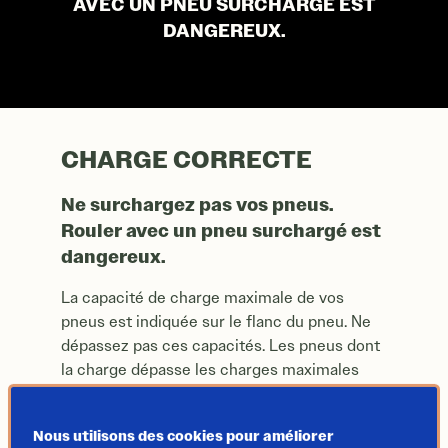
CHARGE CORRECTE
AVEC UN PNEU SURCHARGÉ EST
DANGEREUX.
CHARGE CORRECTE
Ne surchargez pas vos pneus.
Rouler avec un pneu surchargé est
dangereux.
La capacité de charge maximale de vos
pneus est indiquée sur le flanc du pneu. Ne
dépassez pas ces capacités. Les pneus dont
la charge dépasse les charges maximales
admissibles pour l’application particulière
accumuleront de la chaleur excessive qui
Nous utilisons des cookies pour améliorer
peut entraîner une destruction soudaine du