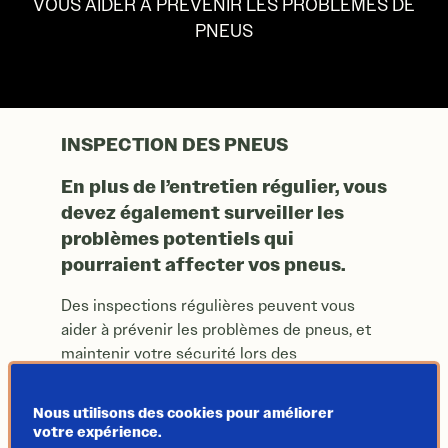
INSPECTION DES PNEUS
VOUS AIDER À PRÉVENIR LES PROBLÈMES DE
PNEUS
INSPECTION DES PNEUS
En plus de l’entretien régulier, vous
devez également surveiller les
problèmes potentiels qui
pourraient affecter vos pneus.
Des inspections régulières peuvent vous
aider à prévenir les problèmes de pneus, et
maintenir votre sécurité lors des
déplacements.
Nous utilisons des cookies pour améliorer
Lorsque vous inspectez vos pneus,
votre expérience.