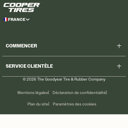
FRANCE
COMMENCER
Chercher tous les pneus
SERVICE CLIENTÈLE
Trouver mon magasin
©
2026
The Goodyear Tire & Rubber Company
Rappel
Contactez-nous
Soins des pneus
Mentions légales
Déclaration de confidentialité
Promotions
Plan du site
Paramètres des cookies